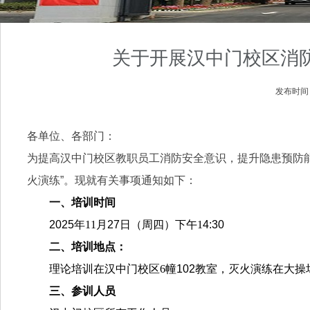
关于开展汉中门校区消
发布时
各单位、各部门：
为提高汉中门校区
教职员工
消防安全意识，提升隐患预防
火演练”。现就有关事项通知如下：
一、培训时间
202
5
年
11月
27
日（周四）下午
1
4
:30
二、培训地点：
理论培训在汉中门校区
6幢
1
02
教室，
灭火演练在大操
三、参训人员